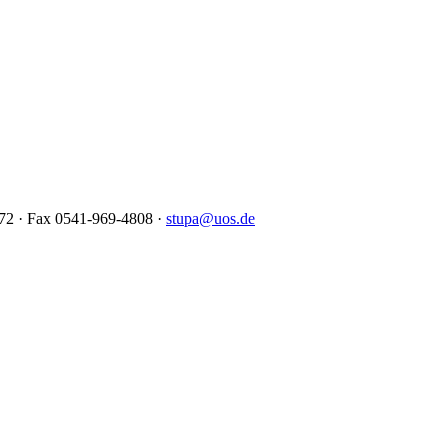
kunsthistorischen Instituts
872 · Fax 0541-969-4808 ·
stupa@uos.de